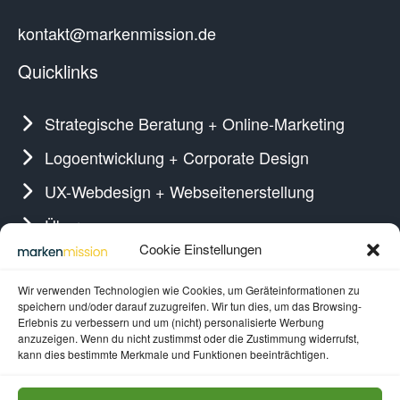
kontakt@markenmission.de
Quicklinks
Strategische Beratung + Online-Marketing
Logoentwicklung + Corporate Design
UX-Webdesign + Webseitenerstellung
Über uns
Gefällt Ihnen, was Sie sehen?
Cookie Einstellungen
Wir verwenden Technologien wie Cookies, um Geräteinformationen zu
Lassen Sie uns zusammenarbeiten!
speichern und/oder darauf zuzugreifen. Wir tun dies, um das Browsing-
Erlebnis zu verbessern und um (nicht) personalisierte Werbung
anzuzeigen. Wenn du nicht zustimmst oder die Zustimmung widerrufst,
kann dies bestimmte Merkmale und Funktionen beeinträchtigen.
Beratungstermin vereinbaren