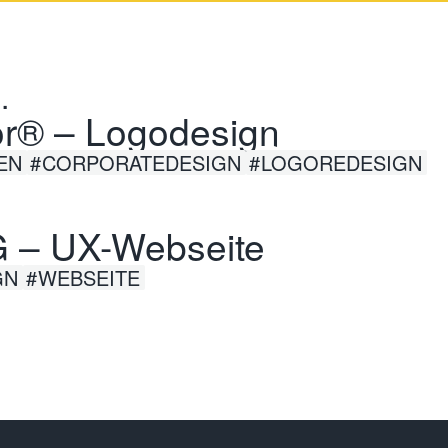
.
or® – Logodesign
EN
CORPORATEDESIGN
LOGOREDESIGN
 – UX-Webseite
GN
WEBSEITE