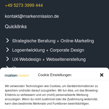
+49 5273 3999 444
kontakt@markenmission.de
Quicklinks
Strategische Beratung + Online-Marketing
Logoentwicklung + Corporate Design
UX-Webdesign + Webseitenerstellung
Über uns
Gefällt Ihnen, was Sie sehen?
Cookie Einstellungen
Wir verwenden Technologien wie Cookies, um Geräteinformationen zu
Lassen Sie uns zusammenarbeiten!
speichern und/oder darauf zuzugreifen. Wir tun dies, um das Browsing-
Erlebnis zu verbessern und um (nicht) personalisierte Werbung
anzuzeigen. Wenn du nicht zustimmst oder die Zustimmung widerrufst,
kann dies bestimmte Merkmale und Funktionen beeinträchtigen.