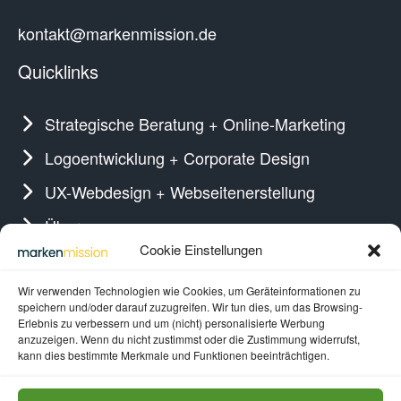
kontakt@markenmission.de
Quicklinks
Strategische Beratung + Online-Marketing
Logoentwicklung + Corporate Design
UX-Webdesign + Webseitenerstellung
Über uns
Gefällt Ihnen, was Sie sehen?
Cookie Einstellungen
Wir verwenden Technologien wie Cookies, um Geräteinformationen zu
Lassen Sie uns zusammenarbeiten!
speichern und/oder darauf zuzugreifen. Wir tun dies, um das Browsing-
Erlebnis zu verbessern und um (nicht) personalisierte Werbung
anzuzeigen. Wenn du nicht zustimmst oder die Zustimmung widerrufst,
kann dies bestimmte Merkmale und Funktionen beeinträchtigen.
Beratungstermin vereinbaren